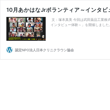
10月あかはなJrボランティア～インタ
文：塚本真美 今回は武田薬品工業株式会
インタビュー体験～」を開催しました。
認定NPO法人日本クリニクラウン協会