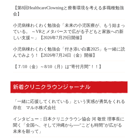
【第8回HealthcareClowningと療養環境を考える多職種勉強
会】
小児病棟わくわく勉強会「未来の小児医療が、もう始まっ
ている。 ～VRとメタバースで広がる子どもと家族への新
しい支援～」【2026年7月29日開催】
小児病棟わくわく勉強会「付き添い白書2025」を一緒に読
んでみよう！【2026年7月24日（金）開催】
【７/10（金）～8/10（月）は“寄付月間”！！】
新着クリニクラウンジャーナル
「一緒に応援してくれている」という実感が勇気をくれる
存在 マルホ株式会社
インタビュー：日本クリニクラウン協会 河 敬世 理事長に
聞く「全国へ、そして沖縄から──“こども時間”が広がる
未来を願って」