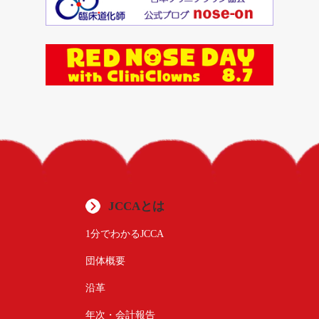
JCCAとは
1分でわかるJCCA
団体概要
沿革
年次・会計報告