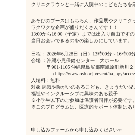
クリニクラウンと一緒に入院中のこどもたちを
あそびのブースはもちろん、作品展やクリニク
ワクワクな企画が盛りだくさんです！！
13:00から16:00（予定）までは出入り自由
当日お会いできるのをの楽しみにしています。
日程： 2026年6月28日（日）13時00分～16時0
会場 ：沖縄小児保健センター 大ホール
〒901-1105 沖縄県島尻郡南風原町新川２
（https://www.osh.or.jp/event/ha_ppy/acces
入場料：無料
対象 病気や障がいのあるこども、きょうだい児
福祉やインクルーシブに興味のある親子
※小学生以下のご参加は保護者同伴が必要で
※このプログラムは、医療的サポート体制はあ
申し込みフォームから申し込みください✨