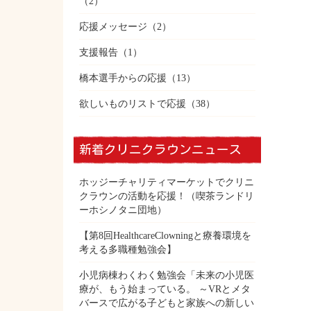
（2）
応援メッセージ
（2）
支援報告
（1）
橋本選手からの応援
（13）
欲しいものリストで応援
（38）
新着クリニクラウンニュース
ホッジーチャリティマーケットでクリニ
クラウンの活動を応援！（喫茶ランドリ
ーホシノタニ団地）
【第8回HealthcareClowningと療養環境を
考える多職種勉強会】
小児病棟わくわく勉強会「未来の小児医
療が、もう始まっている。 ～VRとメタ
バースで広がる子どもと家族への新しい