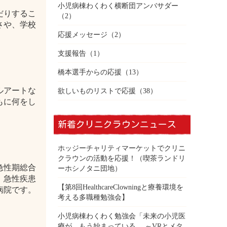
小児病棟わくわく横断団アンバサダー
だりするこ
（2）
さや、学校
応援メッセージ
（2）
支援報告
（1）
橋本選手からの応援
（13）
ルアートな
欲しいものリストで応援
（38）
もに何をし
新着クリニクラウンニュース
ホッジーチャリティマーケットでクリニ
クラウンの活動を応援！（喫茶ランドリ
急性期総合
ーホシノタニ団地）
、急性疾患
【第8回HealthcareClowningと療養環境を
病院です。
考える多職種勉強会】
小児病棟わくわく勉強会「未来の小児医
療が、もう始まっている。 ～VRとメタ