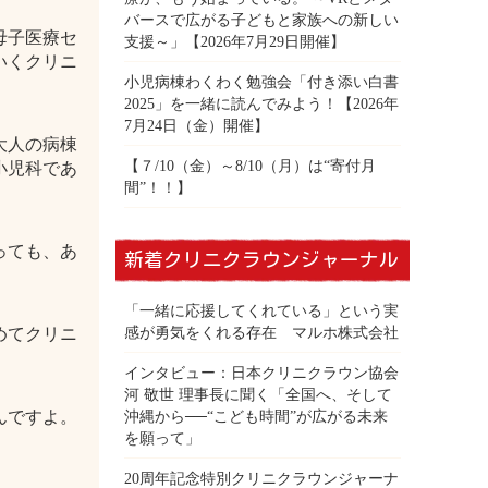
バースで広がる子どもと家族への新しい
母子医療セ
支援～」【2026年7月29日開催】
いくクリニ
小児病棟わくわく勉強会「付き添い白書
2025」を一緒に読んでみよう！【2026年
7月24日（金）開催】
大人の病棟
【７/10（金）～8/10（月）は“寄付月
小児科であ
間”！！】
っても、あ
新着クリニクラウンジャーナル
「一緒に応援してくれている」という実
感が勇気をくれる存在 マルホ株式会社
めてクリニ
インタビュー：日本クリニクラウン協会
河 敬世 理事長に聞く「全国へ、そして
んですよ。
沖縄から──“こども時間”が広がる未来
を願って」
20周年記念特別クリニクラウンジャーナ