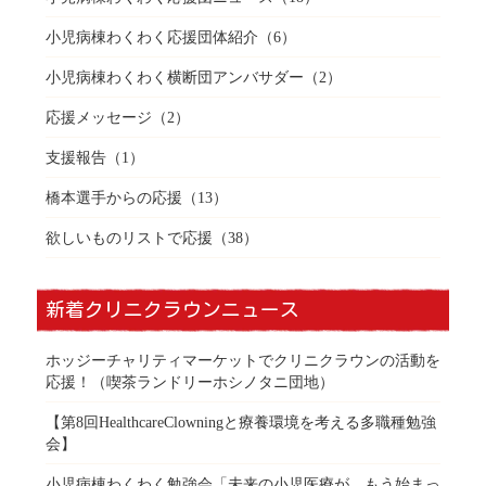
小児病棟わくわく応援団体紹介
（6）
小児病棟わくわく横断団アンバサダー
（2）
応援メッセージ
（2）
支援報告
（1）
橋本選手からの応援
（13）
欲しいものリストで応援
（38）
新着クリニクラウンニュース
ホッジーチャリティマーケットでクリニクラウンの活動を
応援！（喫茶ランドリーホシノタニ団地）
【第8回HealthcareClowningと療養環境を考える多職種勉強
会】
小児病棟わくわく勉強会「未来の小児医療が、もう始まっ