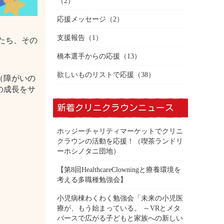
（2）
応援メッセージ
（2）
支援報告
（1）
もたち、その
橋本選手からの応援
（13）
欲しいものリストで応援
（38）
（障がいの
の成長をサ
新着クリニクラウンニュース
ホッジーチャリティマーケットでクリニ
クラウンの活動を応援！（喫茶ランドリ
ーホシノタニ団地）
【第8回HealthcareClowningと療養環境を
考える多職種勉強会】
小児病棟わくわく勉強会「未来の小児医
療が、もう始まっている。 ～VRとメタ
バースで広がる子どもと家族への新しい