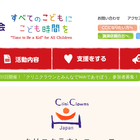
月31日開催！「クリニクラウンとみんなでWebであそぼう」参加者募集！