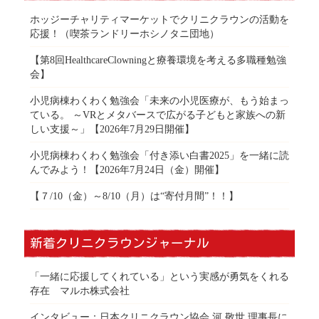
ホッジーチャリティマーケットでクリニクラウンの活動を
応援！（喫茶ランドリーホシノタニ団地）
【第8回HealthcareClowningと療養環境を考える多職種勉強
会】
小児病棟わくわく勉強会「未来の小児医療が、もう始まっ
ている。 ～VRとメタバースで広がる子どもと家族への新
しい支援～」【2026年7月29日開催】
小児病棟わくわく勉強会「付き添い白書2025」を一緒に読
んでみよう！【2026年7月24日（金）開催】
【７/10（金）～8/10（月）は“寄付月間”！！】
新着クリニクラウンジャーナル
「一緒に応援してくれている」という実感が勇気をくれる
存在 マルホ株式会社
インタビュー：日本クリニクラウン協会 河 敬世 理事長に