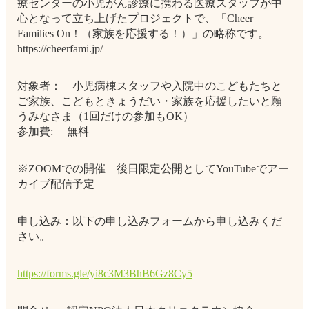
療センターの小児がん診療に携わる医療スタッフが中
心となって立ち上げたプロジェクトで、「Cheer
Families On！（家族を応援する！）」の略称です。
https://cheerfami.jp/
対象者： 小児病棟スタッフや入院中のこどもたちと
ご家族、こどもときょうだい・家族を応援したいと願
うみなさま（1回だけの参加もOK）
参加費: 無料
※ZOOMでの開催 後日限定公開としてYouTubeでアー
カイブ配信予定
申し込み：以下の申し込みフォームから申し込みくだ
さい。
https://forms.gle/yi8c3M3BhB6Gz8Cy5