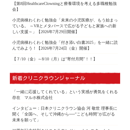
【第8回HealthcareClowningと療養環境を考える多職種勉強
会】
小児病棟わくわく勉強会「未来の小児医療が、もう始まっ
ている。 ～VRとメタバースで広がる子どもと家族への新
しい支援～」【2026年7月29日開催】
小児病棟わくわく勉強会「付き添い白書2025」を一緒に読
んでみよう！【2026年7月24日（金）開催】
【７/10（金）～8/10（月）は“寄付月間”！！】
新着クリニクラウンジャーナル
「一緒に応援してくれている」という実感が勇気をくれる
存在 マルホ株式会社
インタビュー：日本クリニクラウン協会 河 敬世 理事長に
聞く「全国へ、そして沖縄から──“こども時間”が広がる
未来を願って」