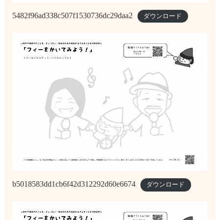
5482f96ad338c507f1530736dc29daa2
ダウンロード
b5018583dd1cb6f42d312292d60e6674
ダウンロード