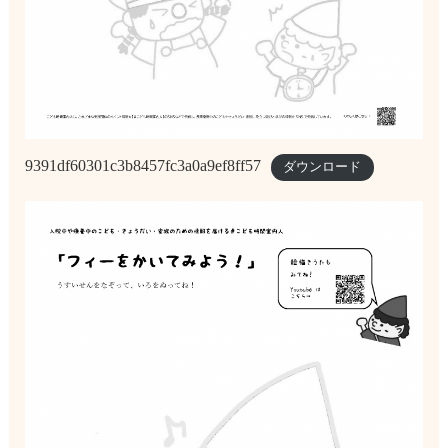
9391df60301c3b8457fc3a0a9ef8ff57
ダウンロード