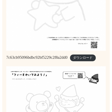
7c63cb95096bdbc92bf5229c2f8a2dd0
ダウンロード