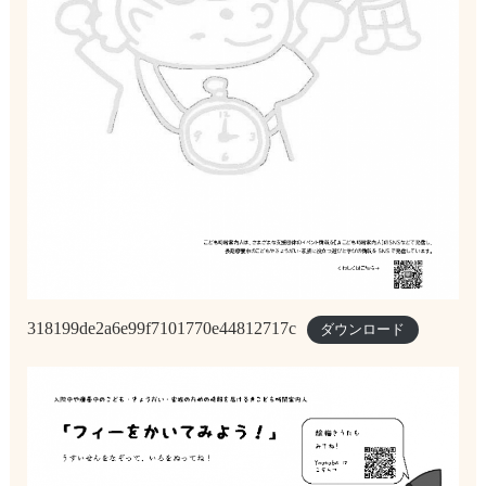
318199de2a6e99f7101770e44812717c
ダウンロード