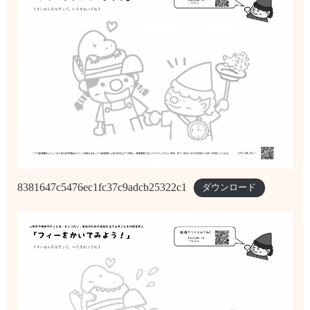
8381647c5476ec1fc37c9adcb25322c1
ダウンロード