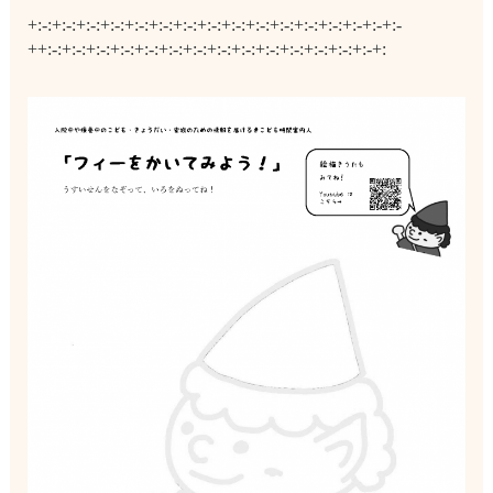
+:-:+:-:+:-:+:-:+:-:+:-:+:-:+:-:+:-:+:-:+:-:+:-:+:-:+:-+:-+:-
++:-:+:-:+:-:+:-:+:-:+:-:+:-:+:-:+:-:+:-:+:-:+:-:+:-:+:-+: