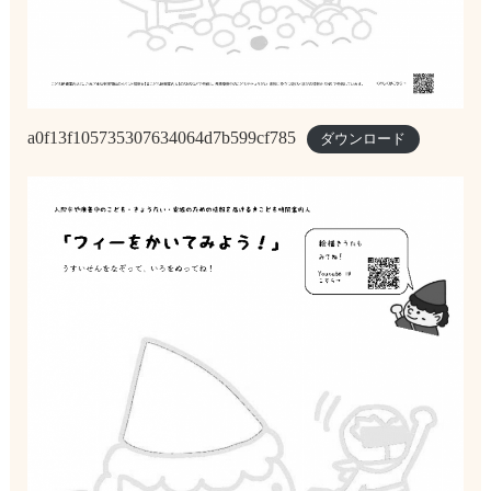
a0f13f105735307634064d7b599cf785
ダウンロード