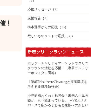
（2）
応援メッセージ
（2）
支援報告
（1）
催！
橋本選手からの応援
（13）
欲しいものリストで応援
（38）
新着クリニクラウンニュース
ホッジーチャリティマーケットでクリニ
クラウンの活動を応援！（喫茶ランドリ
ーホシノタニ団地）
【第8回HealthcareClowningと療養環境を
考える多職種勉強会】
小児病棟わくわく勉強会「未来の小児医
療が、もう始まっている。 ～VRとメタ
バースで広がる子どもと家族への新しい