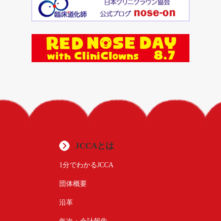
JCCAとは
1分でわかるJCCA
団体概要
沿革
年次・会計報告