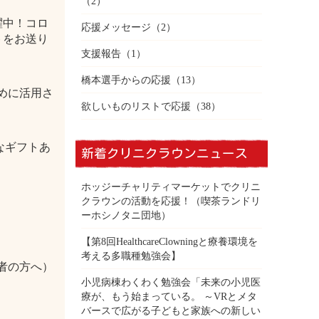
（2）
躍中！コロ
応援メッセージ
（2）
トをお送り
支援報告
（1）
橋本選手からの応援
（13）
めに活用さ
欲しいものリストで応援
（38）
なギフトあ
新着クリニクラウンニュース
ホッジーチャリティマーケットでクリニ
クラウンの活動を応援！（喫茶ランドリ
ーホシノタニ団地）
【第8回HealthcareClowningと療養環境を
考える多職種勉強会】
加者の方へ）
小児病棟わくわく勉強会「未来の小児医
療が、もう始まっている。 ～VRとメタ
バースで広がる子どもと家族への新しい