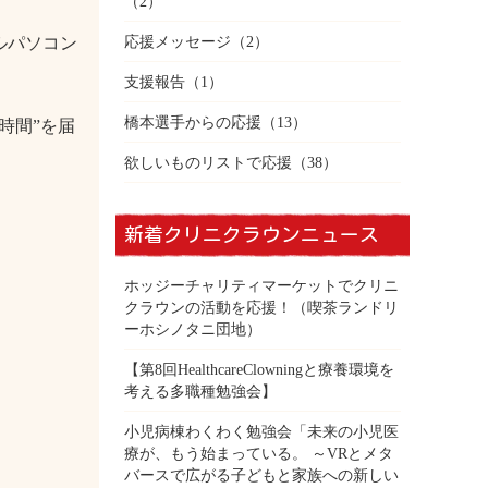
（2）
応援メッセージ
（2）
ルパソコン
支援報告
（1）
橋本選手からの応援
（13）
時間”を届
欲しいものリストで応援
（38）
新着クリニクラウンニュース
ホッジーチャリティマーケットでクリニ
クラウンの活動を応援！（喫茶ランドリ
ーホシノタニ団地）
【第8回HealthcareClowningと療養環境を
考える多職種勉強会】
小児病棟わくわく勉強会「未来の小児医
療が、もう始まっている。 ～VRとメタ
バースで広がる子どもと家族への新しい