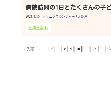
病院訪問の1日とたくさんの子
2021.4.16
クリニクラウンジャーナル記事
記事を読む
« 先頭
«
...
5
...
8
9
10
11
12
...
15