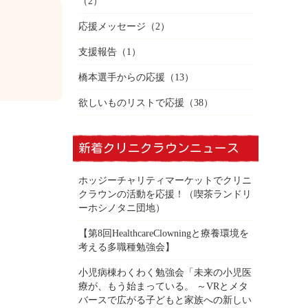
（2）
応援メッセージ
（2）
支援報告
（1）
橋本選手からの応援
（13）
欲しいものリストで応援
（38）
新着クリニクラウンニュース
ホッジーチャリティマーケットでクリニ
クラウンの活動を応援！（喫茶ランドリ
ーホシノタニ団地）
【第8回HealthcareClowningと療養環境を
考える多職種勉強会】
小児病棟わくわく勉強会「未来の小児医
療が、もう始まっている。 ～VRとメタ
バースで広がる子どもと家族への新しい