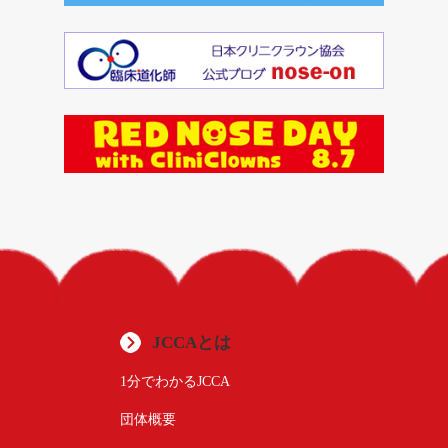
JCCAとは
1分でわかるJCCA
団体概要